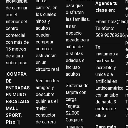
con 5
inolvidable,
m
Agenda tu
para que
carriles, en
de caminar
e
clase en:
disfruten
los cuales
por el
u
las familias,
niños y
interior del
Email:
hola@laol
a
es un
adultos
centro
Teléfono:
c
espacio
pueden
comercial
569
90789286
p
ideado para
competir
con más de
p
niños de
Te
como si
15 metros
e
distintas
invitamos a
estuvieran
de altura
d
edades e
surfear la
en un
sobre piso.
t
incluso
increíble y
circuito real.
[
COMPRA
adultos.
P
única ola
Ven con tus
DE
i
artificial en
Sistema de
amigos y
ENTRADAS
E
Latinoamérica
tarjeta con
descubre
EN MURO
m
con un tubo
carga.
quién es el
ESCALADA
T
de hasta 3
Tarjeta:
mejor
MALL
metros de
$2.000
conductor
SPORT,
altura.
Cargas o
de carrera.
Piso 1
]
recargas:
P
Para más