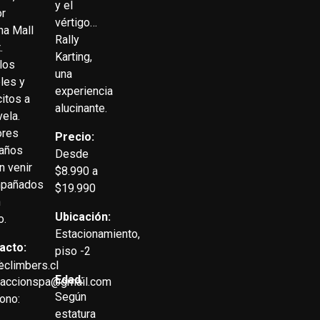
y el
r
vértigo…
na Mall
Rally
.
Karting,
los
una
bles y
experiencia
itos a
alucinante.
ela.
res
Precio:
 años
Desde
 venir
$8.990 a
pañados
$19.990
n
Ubicación:
o.
Estacionamiento,
acto:
piso -2
:
climbers.cl
Edad:
vaccionspa@gmail.com
Según
ono:
estatura