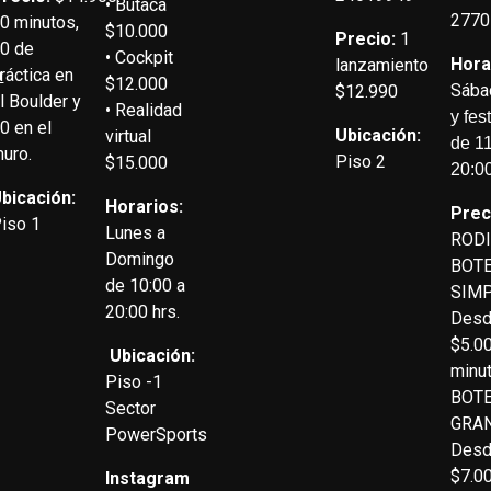
• Butaca
2770
0 minutos,
$10.000
Precio:
1
0 de
• Cockpit
Hora
lanzamiento
ráctica en
o
$12.000
Sába
$12.990
l Boulder y
• Realidad
y fes
0 en el
Ubicación:
virtual
de 11
uro.
Piso 2
$15.000
20:00
bicación:
Horarios:
Prec
iso 1
Lunes a
RODI
Domingo
BOTE
de 10:00 a
SIMP
20:00 hrs.
Des
$5.00
Ubicación:
minut
Piso -1
BOTE
Sector
GRAN
PowerSports
Des
$7.00
Instagram