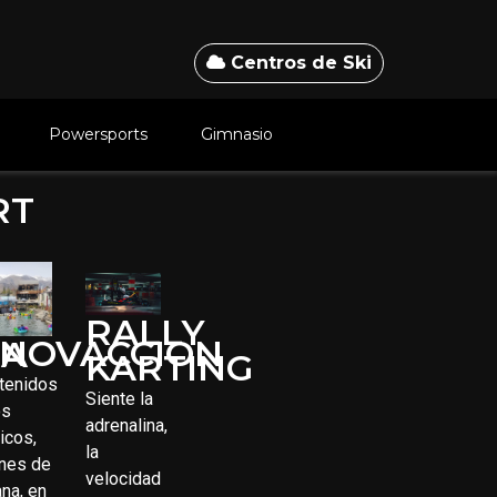
Centros de Ski
Powersports
Gimnasio
RT
RALLY
NNOVACCION
SA
KARTING
tenidos
Siente la
os
adrenalina,
icos,
la
ines de
velocidad
na, en