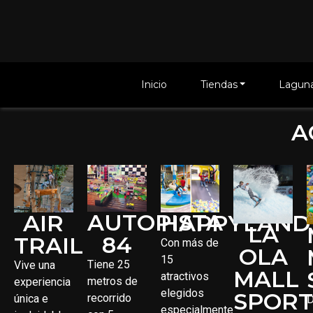
Inicio
Tiendas
Laguna
A
AUTOPISTA
AIR
HAPPYLAND
LA
84
TRAIL
Con más de
OLA
15
Tiene 25
Vive una
MALL
atractivos
metros de
experiencia
elegidos
SPOR
recorrido
única e
D
especialmente