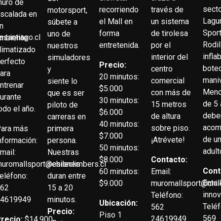
uro de
secto
recorriendo
través de
motorsport,
scalada en
Lagu
el Mall en
un sistema
súbete a
n
Sport
forma
de tirolesa
uno de
asantiago.cl
mbiente
Rodil
entretenida.
por el
nuestros
limatizado
infla
interior del
simuladores
erfecto
Precio:
botec
centro
y
ara
20 minutos:
maniv
comercial
siente lo
ntrenar
$5.000
Meno
con más de
que es ser
urante
30 minutos:
de 5
15 metros
piloto de
odo el año.
$6.000
deben
de altura
carreras en
40 minutos:
acom
sobre piso.
ara más
primera
$7.000
de u
¡Atrévete!
nformación:
persona.
50 minutos:
adult
mail:
Nuestras
$8.000
Contacto
:
uromallsport@chileclimbers.cl
sesiones
Cont
60 minutos:
Email:
eléfono:
duran entre
Email
$9.000
muromallsport@chile
562
15 a 20
inno
Teléfono:
24619949
minutos.
Ubicación:
Teléf
562
Precio:
Piso 1
569
24619949
recio:
$14.900.