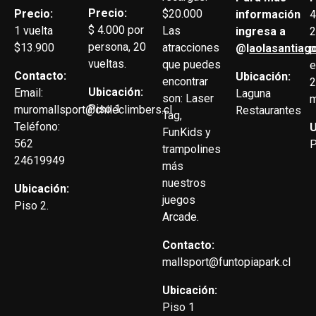
Precio:
Precio:
$20.000
4
información
$ 4.000 por
1 vuelta
Las
2
ingresa a
persona, 20
$13.900
atracciones
p
@l
aolasantiag
vueltas.
que puedes
e
Contacto:
Ubicación:
encontrar
2
Ubicación:
Email:
Laguna
son: Laser
m
Piso 1
muromallsport@chileclimbers.cl
Restaurantes
Tag,
Teléfono:
U
FunKids y
562
P
trampolines
24619949
más
nuestros
Ubicación:
juegos
Piso 2.
Arcade.
Contacto:
mallsport@funtopiapark.cl
Ubicación:
Piso 1