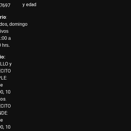
y edad
7697
rio
:
dos,
domingo
tivos
:00 a
 hrs.
io:
LLO y
CITO
LE:
de
0, 10
os.
CITO
DE:
de
0, 10