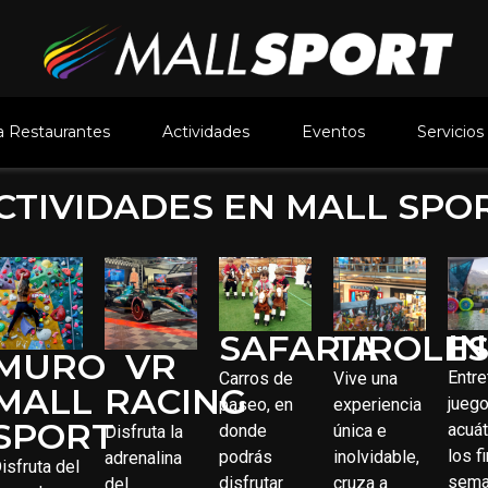
 Restaurantes
Actividades
Eventos
Servicios
CTIVIDADES EN MALL SPO
I
SAFARIA
TIROLE
MURO
VR
Entre
Carros de
Vive una
MALL
RACING
jueg
paseo, en
experiencia
SPORT
acuát
donde
única e
Disfruta la
los f
podrás
inolvidable,
adrenalina
T
isfruta del
sema
disfrutar
cruza a
del