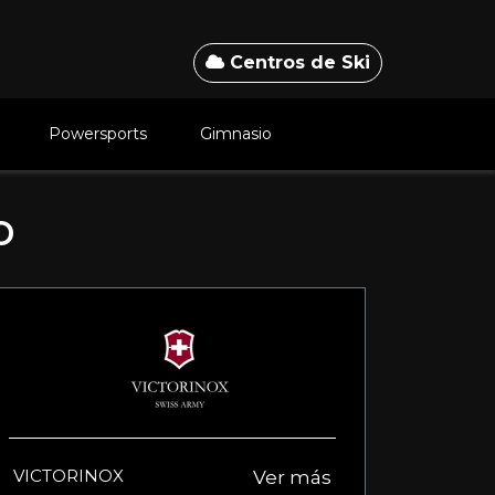
Centros de Ski
Powersports
Gimnasio
o
VICTORINOX
Ver más