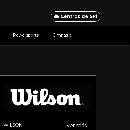
Centros de Ski
Powersports
Gimnasio
n
WILSON
Ver más