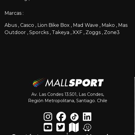
Marcas :
Abus
Casco
Lion Bike Box
Mad Wave
Mako
Mas
Outdoor
Sporcks
Takeya
XXF
Zoggs
Zone3
Av. Las Condes 13.501, Las Condes,
Región Metropolitana, Santiago. Chile